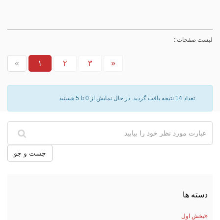
ليست صفحات :
«
۱
۲
۳
»
تعداد 14 نتيجه يافت گرديد.
در حال نمايش از 0 تا 5 هستيد
جست و جو
دسته ها
بخش اول