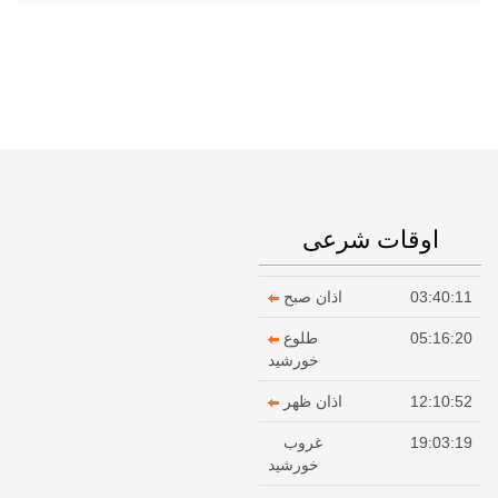
اوقات شرعی
03:40:11
اذان صبح
05:16:20
طلوع
خورشید
12:10:52
اذان ظهر
19:03:19
غروب
خورشید