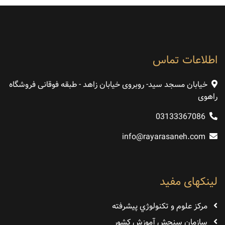
اطلاعات تماس
خیابان مسجد سید- روبروی خیابان زاهد - طبقه فوقانی فروشگاه
راهوی
03133367086
info@rayarasaneh.com
لینکهای مفید
مرکز علوم و تکنولوژي پيشرفته
سازمان سنجش آموزش كشور