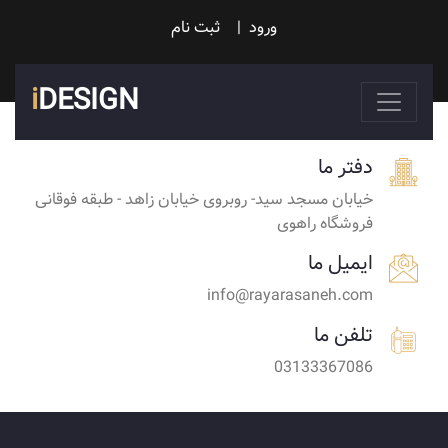
ورود
|
ثبت نام
i
DESIGN
دفتر ما
خیابان مسجد سید- روبروی خیابان زاهد - طبقه فوقانی
فروشگاه راهوی
ایمیل ما
info@rayarasaneh.com
تلفن ما
03133367086