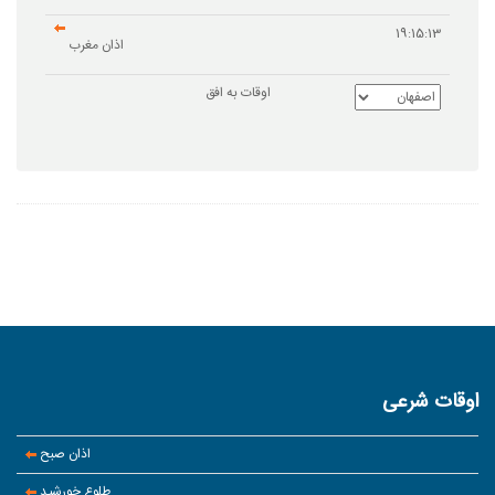
19:15:13
اذان مغرب
اوقات به افق
اوقات شرعی
اذان صبح
طلوع خورشید