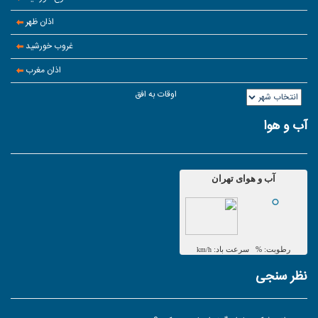
اذان ظهر
غروب خورشید
اذان مغرب
اوقات به افق
آب و هوا
نظر سنجی