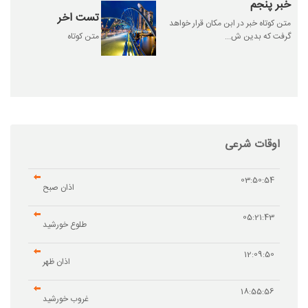
خبر پنجم
تست اخر
متن کوتاه خبر در ابن مکان قرار خواهد
گرفت که بدین ش...
متن کوتاه
اوقات شرعی
03:50:54
اذان صبح
05:21:43
طلوع خورشید
12:09:50
اذان ظهر
18:55:56
غروب خورشید