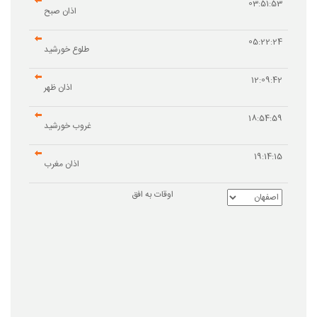
03:51:53
اذان صبح
05:22:24
طلوع خورشید
12:09:42
اذان ظهر
18:54:59
غروب خورشید
19:14:15
اذان مغرب
اوقات به افق