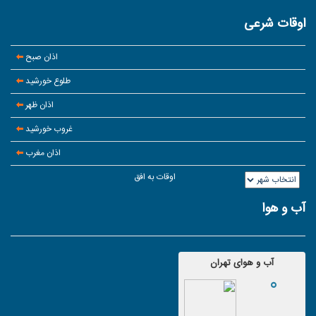
اوقات شرعی
اذان صبح
طلوع خورشید
اذان ظهر
غروب خورشید
اذان مغرب
اوقات به افق
آب و هوا