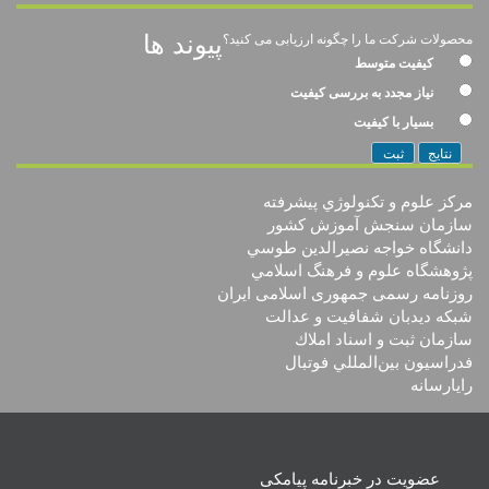
پیوند ها
محصولات شرکت ما را چگونه ارزیابی می کنید؟
کیفیت متوسط
نیاز مجدد به بررسی کیفیت
بسیار با کیفیت
ثبت
مرکز علوم و تکنولوژي پيشرفته
سازمان سنجش آموزش كشور
دانشگاه خواجه نصيرالدين طوسي
پژوهشگاه علوم و فرهنگ اسلامي
روزنامه رسمی جمهوری اسلامی ایران
شبکه دیدبان شفافیت و عدالت
سازمان ثبت و اسناد املاك
فدراسيون بين‌المللي فوتبال
رایارسانه
عضویت در خبرنامه پیامکی