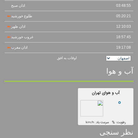
03:48:55
اذان صبح
05:20:21
طلوع خورشید
12:10:03
اذان ظهر
18:57:45
غروب خورشید
19:17:08
اذان مغرب
اوقات به افق
آب و هوا
نظر سنجی