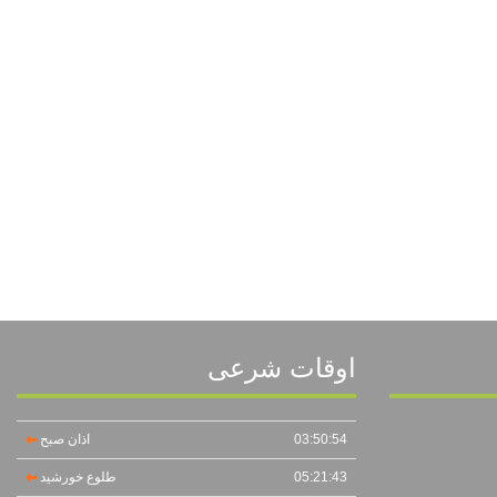
اوقات شرعی
03:50:54
اذان صبح
05:21:43
طلوع خورشید