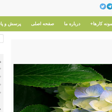
مونه کارها+
درباره ما
صفحه اصلی
پرسش و پا
د
م