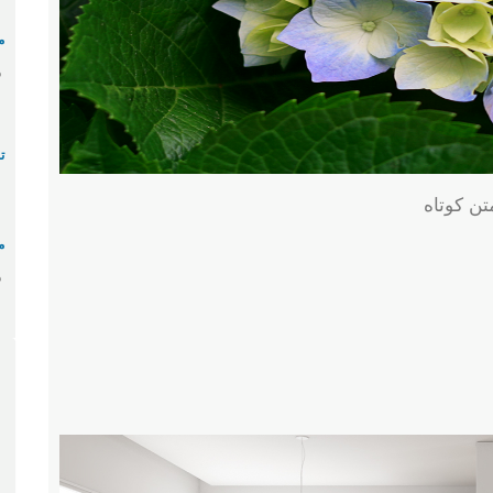
م
م
ت
تن کوتاه
م
م