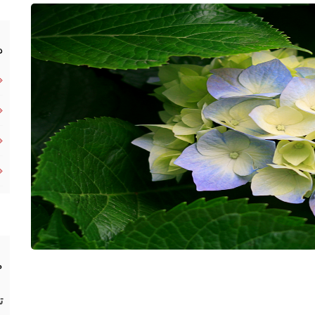
د
م
ت